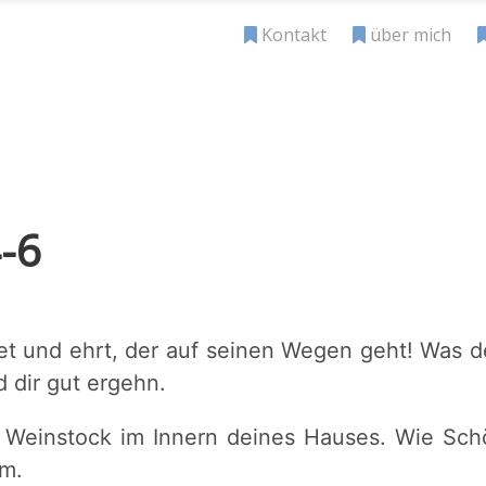
Kontakt
über mich
4-6
et und ehrt, der auf seinen Wegen geht! Was d
d dir gut ergehn.
er Weinstock im Innern deines Hauses. Wie Sc
um.