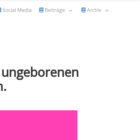
Social Media
Beiträge
Archiv
le ungeborenen
n.